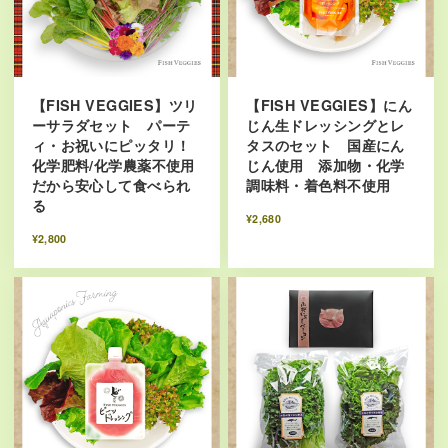
【FISH VEGGIES】ツリ
【FISH VEGGIES】にん
ーサラダセット パーテ
じん生ドレッシングとレ
ィ・お祝いにピッタリ！
タスのセット 国産にん
化学肥料/化学農薬不使用
じん使用 添加物・化学
だから安心して食べられ
調味料・着色料不使用
る
¥2,680
¥2,800