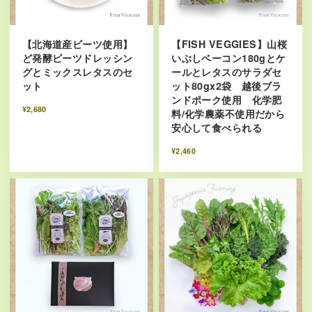
【北海道産ビーツ使用】
【FISH VEGGIES】山桜
ど発酵ビーツドレッシン
いぶしベーコン180gとケ
グとミックスレタスのセ
ールとレタスのサラダセ
ット
ット80gx2袋 越後ブラ
ンドポーク使用 化学肥
¥2,680
料/化学農薬不使用だから
安心して食べられる
¥2,460