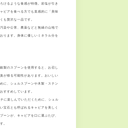
とろけるような食感が特徴。岩塩が引き
キャビアを食べる方でも直感的に「美味
すくも贅沢な一品です。
気汚染や公害、農薬などと無縁の山地で
ております。身体に優しいミネラル分を
、銀製のスプーンを使用すると、お召し
属臭が移る可能性があります。おいしい
ために、シェルスプーンや木製・ステン
をおすすめしています。
リッチに楽しんでいただくために、シェル
黒い宝石とも呼ばれるキャビアを美しく
スプーンが、キャビアを口に運ぶたび、
ます。