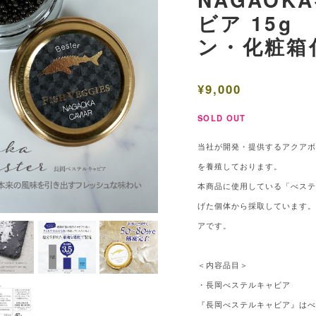
ビア 15
ン・化粧箱
¥9,000
SOLD OUT
当社が開発・提供するアクア
を養殖しております。
本商品に使用している「べステ
げた個体から採取しています
アです。
＜内容品目＞
・長岡べステルキャビア
『長岡べステルキャビア』は