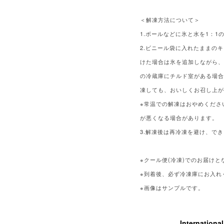
＜解凍方法について＞
1.ボールなどに氷と水を1：
2.ビニール袋に入れたままの
けた場合は氷を追加しながら、
の冷蔵庫にチルド室がある場合
凍しても、おいしくお召し上
※常温での解凍はおやめくださ
が悪くなる場合があります。
3.解凍後は再冷凍を避け、で
※クール便(冷凍)でのお届けと
※到着後、必ず冷凍庫にお入れ
※画像はサンプルです。
Internationa