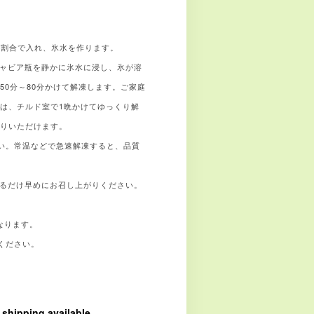
1の割合で入れ、氷水を作ります。
キャビア瓶を静かに氷水に浸し、氷が溶
50分～80分かけて解凍します。ご家庭
は、チルド室で1晩かけてゆっくり解
がりいただけます。
い。常温などで急速解凍すると、品質
きるだけ早めにお召し上がりください。
なります。
ください。
l shipping available