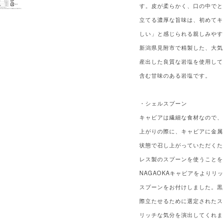
す。皮が柔らかく、口の中で
立てる濃厚な旨味は、初めて
しい」と感じられる親しみや
新潟県見附市で精製した、大
産出した良質な岩塩を使用し
含む甘味のある岩塩です。
・シェルスプーン
キャビアは繊細な食材なので
上がりの際に、キャビアに金
状態で召し上がっていただく
レス製のスプーンを使うこと
NAGAOKAキャビアをより
スプーンをお付けしました。
際立たせるために選定された
リッチな気分を演出してくれ